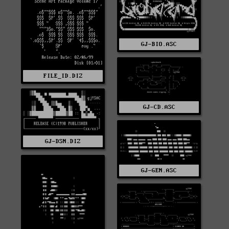
GJ-BIO.ASC
FILE_ID.DIZ
GJ-CD.ASC
GJ-DSN.DIZ
GJ-GEN.ASC