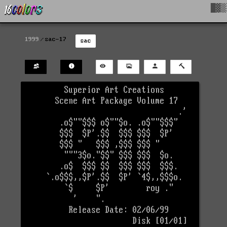
█▓▒
1999
sac-17
sac