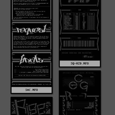
SQ-HZD.NFO
SAC.NFO