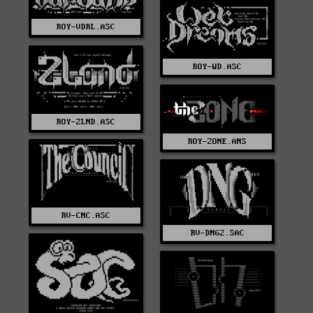
ROY-VDRL.ASC
ROY-WD.ASC
ROY-ZLND.ASC
ROY-ZONE.ANS
RV-CNC.ASC
RV-DNG2.SAC