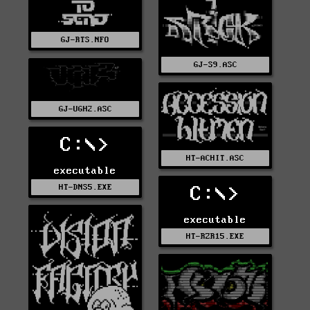
GJ-RTS.NFO
GJ-S9.ASC
GJ-UGH2.ASC
C:\>
HT-ACHIT.ASC
executable
HT-DNS5.EXE
C:\>
executable
HT-RZR15.EXE