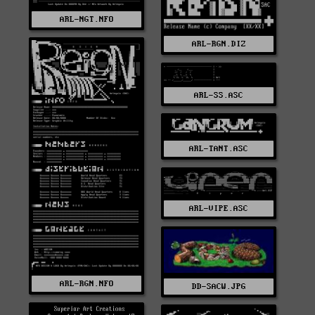
ARL-NGT.NFO
ARL-RGN.DIZ
ARL-SS.ASC
ARL-TANT.ASC
ARL-VIPE.ASC
ARL-RGN.NFO
DD-SACW.JPG