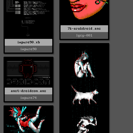
7k-arakdroid.ans
lgcy-001
impure90.xb
impure90
anst-droidcon.ans
impure74