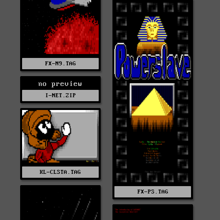
FX-N9.TAG
no preview
I-NET.ZIP
KL-CLSTA.TAG
FX-PS.TAG