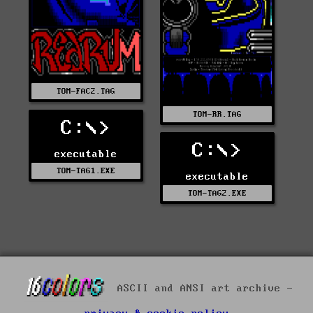
TOM-FAC2.TAG
TOM-RR.TAG
C:\>
C:\>
executable
TOM-TAG1.EXE
executable
TOM-TAG2.EXE
ASCII and ANSI art archive -