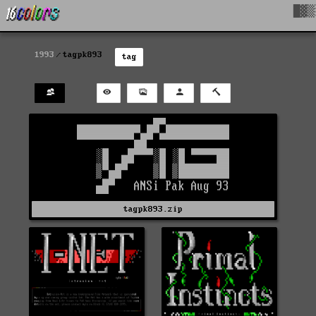
█▓▒
1993
tagpk893
tag
tagpk893.zip