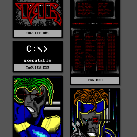
TAGSITE.ANS
C:\>
executable
TAGVIEW.EXE
TAG.NFO