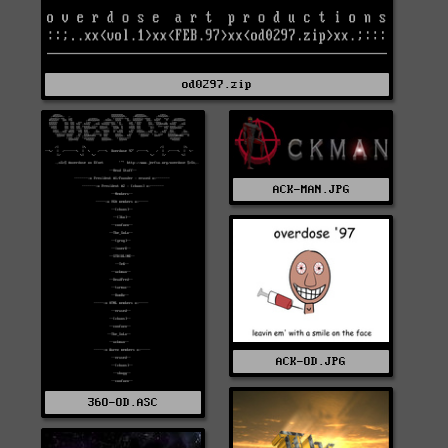
od0297.zip
ACK-MAN.JPG
ACK-OD.JPG
36O-OD.ASC