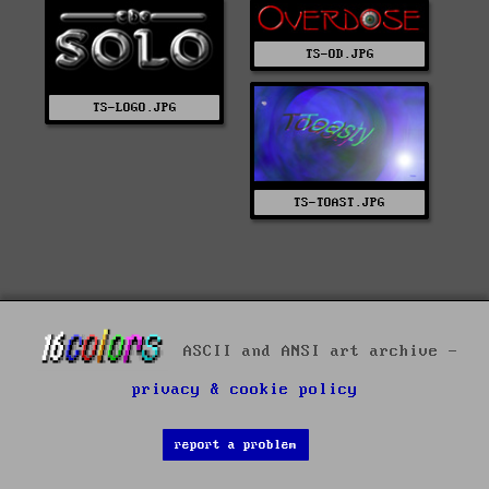
TS-OD.JPG
TS-LOGO.JPG
TS-TOAST.JPG
ASCII and ANSI art archive -
privacy & cookie policy
report a problem