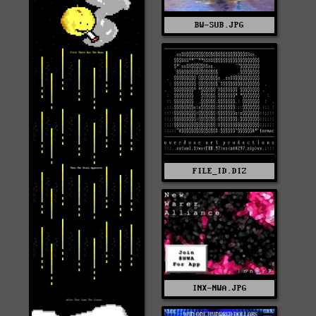
BW-SUB.JPG
FILE_ID.DIZ
INX-NWA.JPG