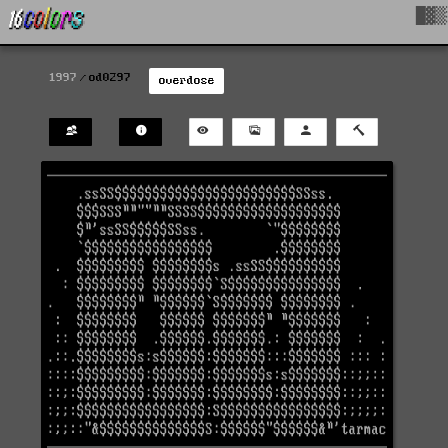
█▓▒
1997
od0297
overdose