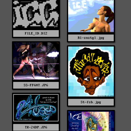
FILE_ID.DIZ
Rl-snstgl.jpg
SS-FFGHT.JPG
St-fsb.jpg
TK-24DP.JPG