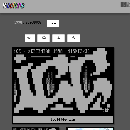
█▓▒
1998
ice9809c
ice
ice9809c.zip