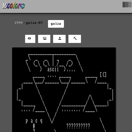
█▓▒
1999
galza-07
galza