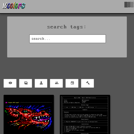
█▓▒
search tags: