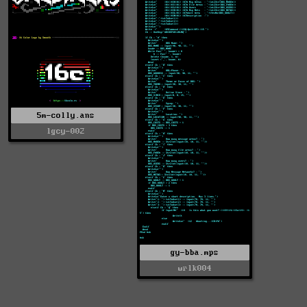
5m-colly.ans
lgcy-002
gy-bba.mps
wrlk004