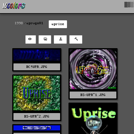
█▓▒
1998
uprvga01
uprise
BC!UPR.JPG
BS-UPR~1.JPG
BS-UPR~2.JPG