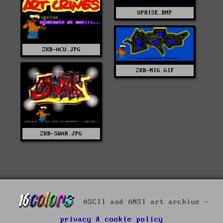
UPRISE.BMP
ZKB-ACU.JPG
ZKB-NIG.GIF
ZKB-SWAR.JPG
ASCII and ANSI art archive -
privacy & cookie policy