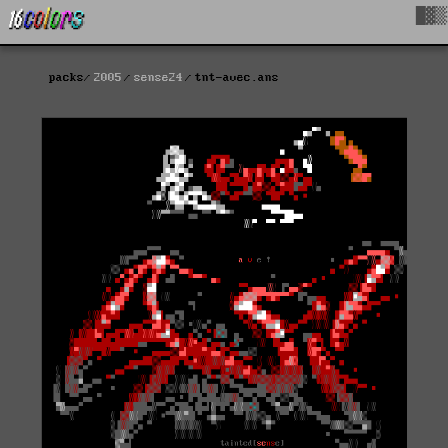
█▓▒
packs
2005
sense24
tnt-avec.ans