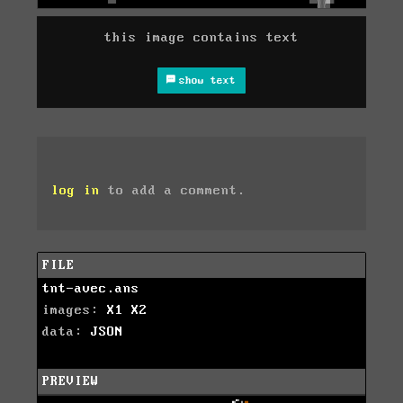
this image contains text
show text
log in
to add a comment.
FILE
tnt-avec.ans
images:
X1
X2
data:
JSON
PREVIEW