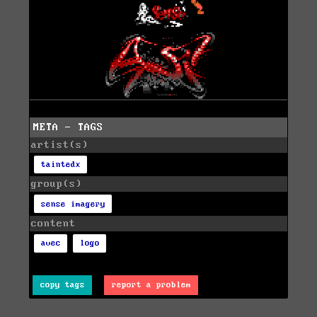
META - TAGS
artist(s)
taintedx
group(s)
sense imagery
content
avec
logo
copy tags
report a problem