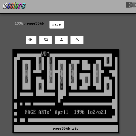
█▓▒
1996
rage964b
rage
rage964b.zip