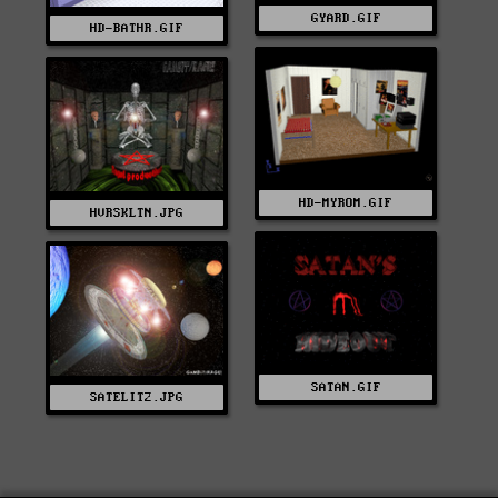
GYARD.GIF
HD-BATHR.GIF
HD-MYROM.GIF
HVRSKLTN.JPG
SATAN.GIF
SATELIT2.JPG