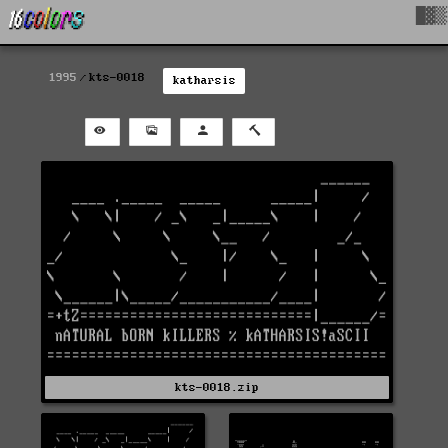
█▓▒
1995
kts-0018
katharsis
kts-0018.zip