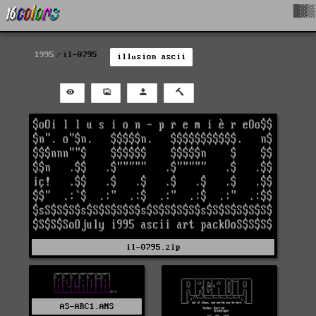
█▓▒
1995
il-0795
illusion ascii
il-0795.zip
AS-ARC1.ANS