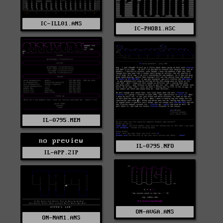
IC-ILL01.ANS
IC-PHOB1.ASC
IL-0795.MEM
no preview
IL-0795.NFO
IL-APP.ZIP
ON-AVGA.ANS
ON-NAM1.ANS