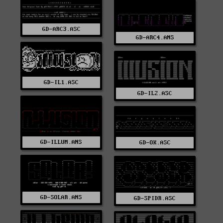
GD-ARC3.ASC
GD-ARC4.ANS
GD-IL1.ASC
GD-IL2.ASC
GD-ILLUM.ANS
GD-OK.ASC
GD-SOLAR.ANS
GD-SPIDR.ASC