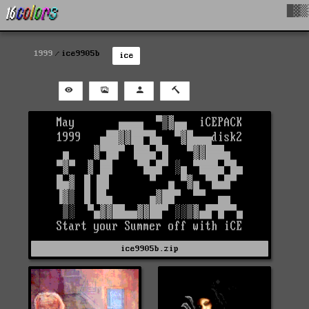
█▓▒
1999
ice9905b
ice
ice9905b.zip