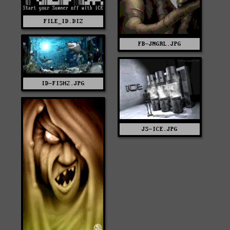
FILE_ID.DIZ
FB-JNGRL.JPG
ID-FISH2.JPG
JS-ICE.JPG