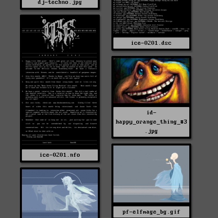
dj-techno.jpg
ice-0201.dsc
id-
happy_orange_thing_#3
.jpg
ice-0201.nfo
pf-elfmage_bg.gif