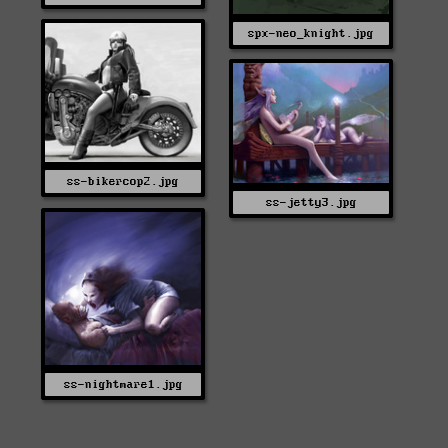
spx-neo_knight.jpg
ss-bikercop2.jpg
ss-jetty3.jpg
ss-nightmare1.jpg