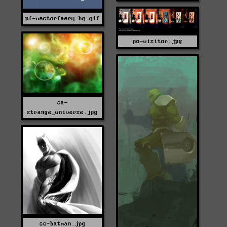
pf-vectorfaery_bg.gif
po-visitor.jpg
sa-
strange_universe.jpg
ss-batman.jpg