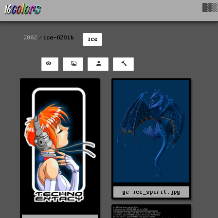
█▓▒
2002
ice-0201b
ice
ge-ice_spirit.jpg