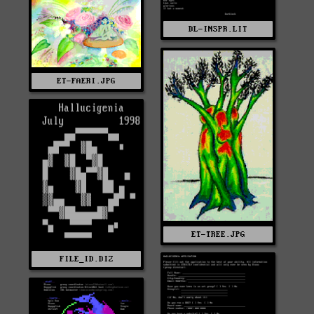
DL-INSPR.LIT
ET-FAERI.JPG
ET-TREE.JPG
FILE_ID.DIZ