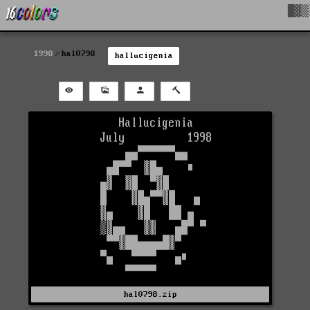
█▓▒
1998
hal0798
hallucigenia
hal0798.zip