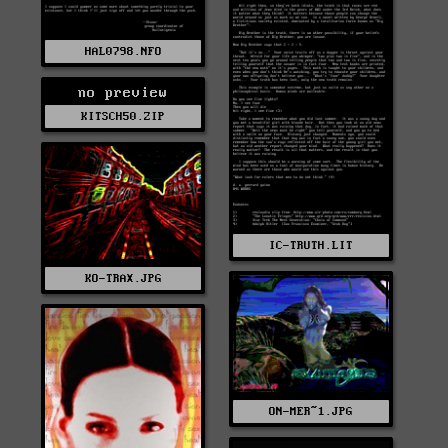
HAL0798.NFO
no preview
KITSCH50.ZIP
IC-TRUTH.LIT
KO-TRAX.JPG
ON-MER~1.JPG