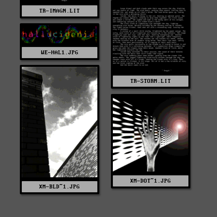
TR-IMAGN.LIT
WE-HAL1.JPG
TR-STORM.LIT
XM-DOT~1.JPG
XM-BLD~1.JPG