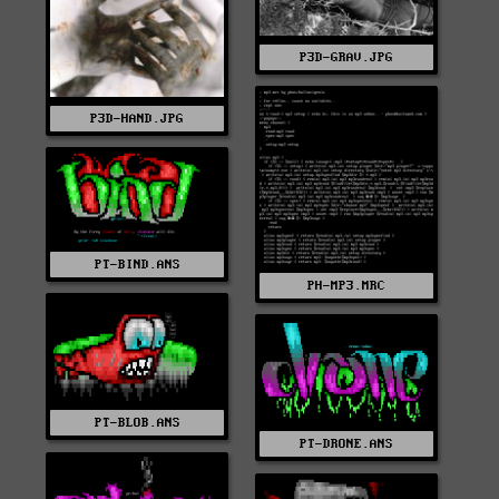
P3D-GRAV.JPG
P3D-HAND.JPG
PT-BIND.ANS
PH-MP3.MRC
PT-BLOB.ANS
PT-DRONE.ANS