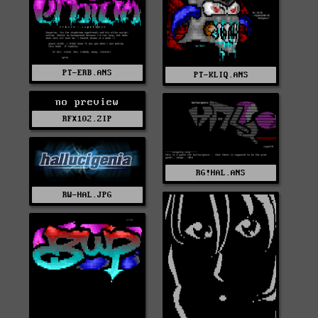
PT-ERB.ANS
PT-KLIQ.ANS
no preview
RFX102.ZIP
RG!HAL.ANS
RW-HAL.JPG