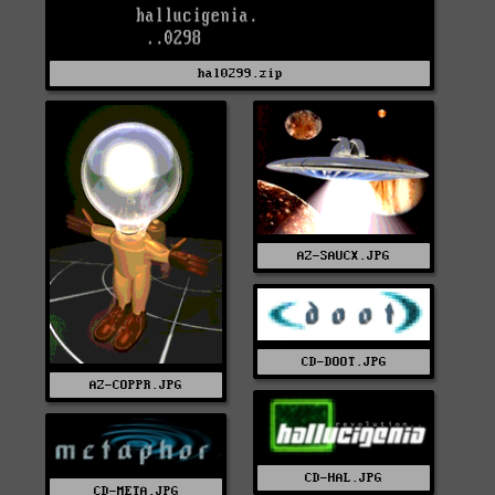
hal0299.zip
AZ-SAUCX.JPG
CD-DOOT.JPG
AZ-COPPR.JPG
CD-HAL.JPG
CD-META.JPG