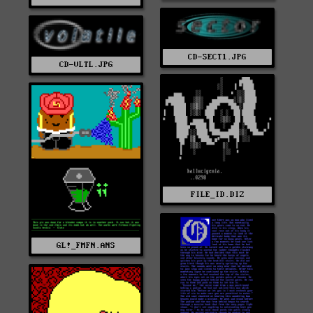
CD-SECT1.JPG
CD-VLTL.JPG
FILE_ID.DIZ
GL!_FMFN.ANS