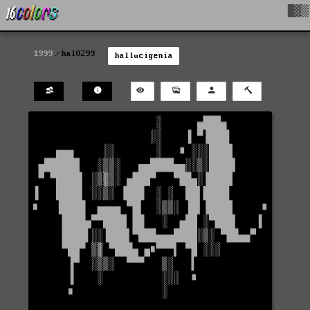
█▓▒
1999
hal0299
hallucigenia