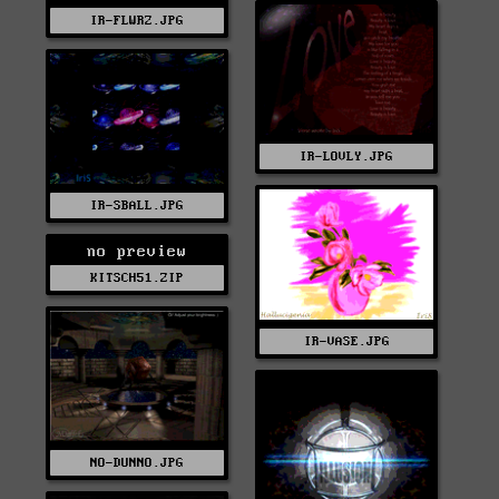
IR-FLWRZ.JPG
IR-LOVLY.JPG
IR-SBALL.JPG
no preview
KITSCH51.ZIP
IR-VASE.JPG
NO-DUNNO.JPG