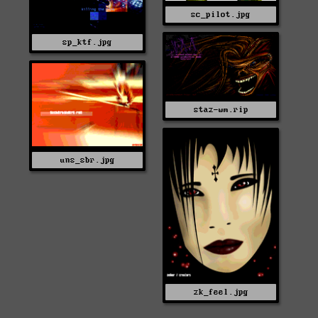
sc_pilot.jpg
sp_ktf.jpg
staz-wm.rip
uns_sbr.jpg
zk_feel.jpg