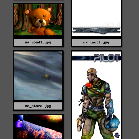
mx_imvbl.jpg
na_wood1.jpg
sc_storm.jpg