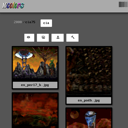
█▓▒
2000
cia75
cia
en_per17_b.jpg
en_podh.jpg