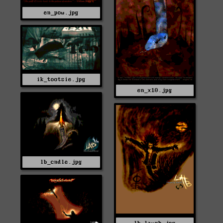
en_pow.jpg
ik_tootsie.jpg
en_x10.jpg
lb_cndle.jpg