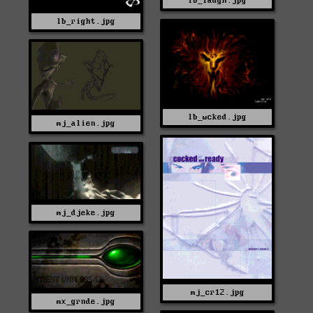
lb_laugh.jpg
lb_right.jpg
lb_wcked.jpg
mj_alien.jpg
mj_djeke.jpg
mj_cr12.jpg
mx_grnde.jpg