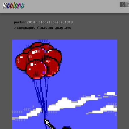
█▓▒
packs
2014
blocktronics_1010
ungenannt_floating away.ans