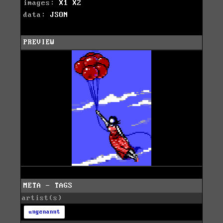
images:
X1
X2
data:
JSON
PREVIEW
META - TAGS
artist(s)
ungenannt