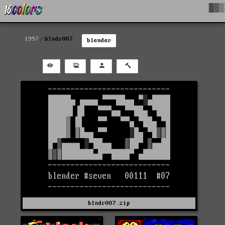
█▓▒
1997
blndr007
blender
blndr007.zip