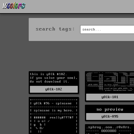
search tags:
y0lk-102
y0lk-101
no preview
y0lk-095