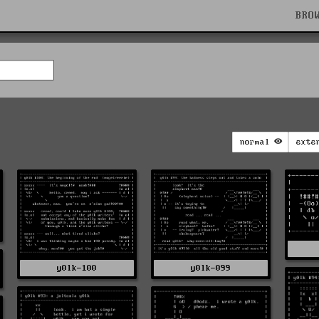
BRO
normal
exte
y0lk-100
y0lk-099