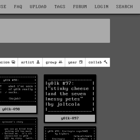
WSE
FAQ
UPLOAD
TAGS
FORUM
LOGIN
SEARCH
nsion
artist
group
year
collab
y0lk-098
y0lk-097