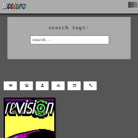
█▓▒
search tags: