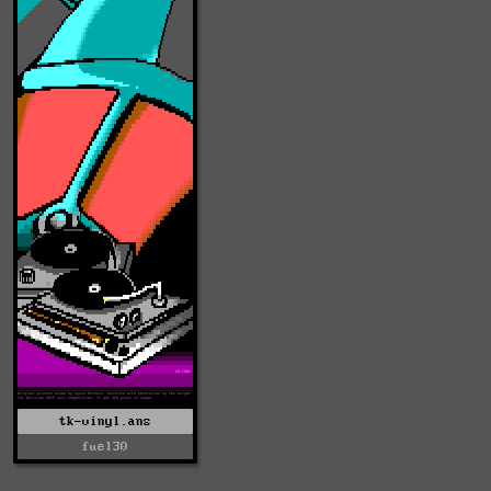
tk-vinyl.ans
fuel30