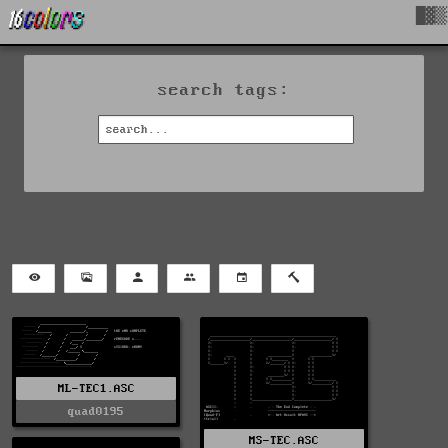
█▓▒
search tags:
ML-TEC1.ASC
quad0195
MS-TEC.ASC