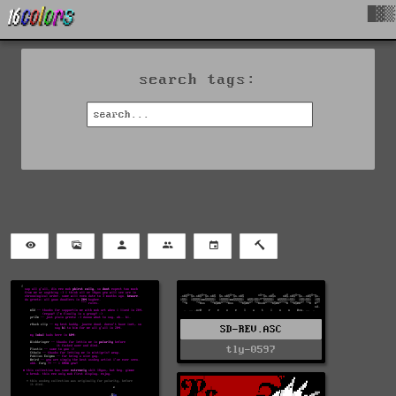
█▓▒
search tags:
SD-REV.ASC
tly-0597