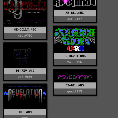
PR-REV.ANS
axf-0197
GE-COLLY.ASC
mist0797
27-REV01.ANS
rvl-0496
DF-REV.WKD
wkd-0895
SS-REV.ANS
quad0195
REV.ANS