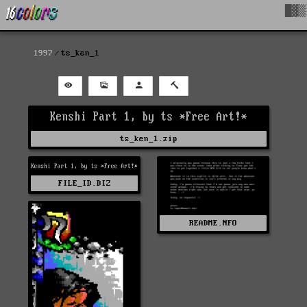
█▓▒
1997
ts_ken_1
ts_ken_1.zip
FILE_ID.DIZ
README.NFO