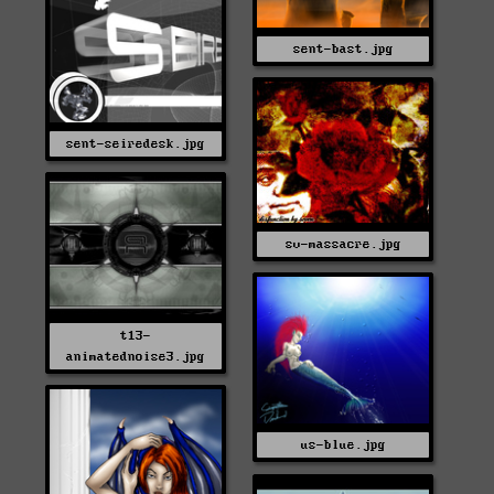
sent-bast.jpg
sent-seiredesk.jpg
sv-massacre.jpg
t13-
animatednoise3.jpg
us-blue.jpg