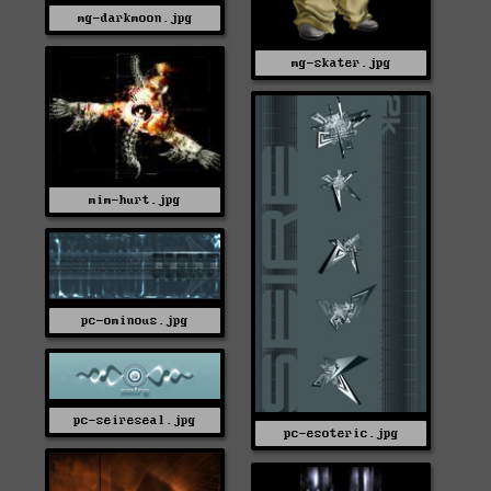
mg-darkmoon.jpg
mg-skater.jpg
mim-hurt.jpg
pc-ominous.jpg
pc-seireseal.jpg
pc-esoteric.jpg