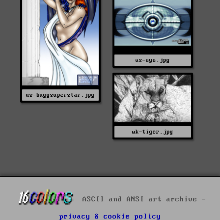
us-eye.jpg
us-buggsuperstar.jpg
wk-tiger.jpg
ASCII and ANSI art archive -
privacy & cookie policy