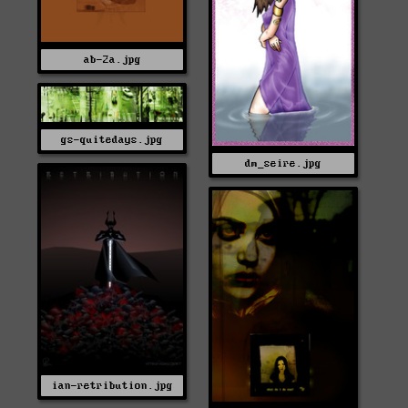
ab-2a.jpg
gs-quitedays.jpg
dm_seire.jpg
ian-retribution.jpg