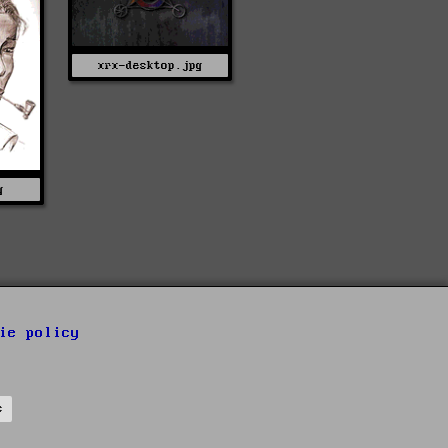
xrx-desktop.jpg
g
ie policy
s