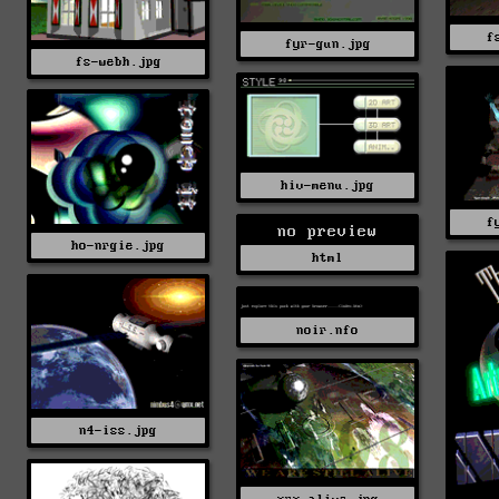
f
fyr-gun.jpg
fs-webh.jpg
hiv-menu.jpg
f
no preview
ho-nrgie.jpg
html
noir.nfo
n4-iss.jpg