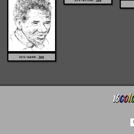
xrx-alive.jpg
xrx-mann.jpg