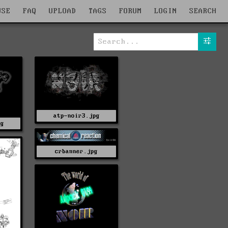
WSE
FAQ
UPLOAD
TAGS
FORUM
LOGIN
SEARCH
atp-noir3.jpg
pg
crbanner.jpg