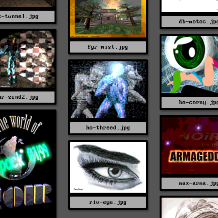
s-tunnel.jpg
db-motos.jp
fyr-mist.jpg
yr-send2.jpg
ho-corny.jp
ho-threed.jpg
max-arma.jp
riv-eye.jpg