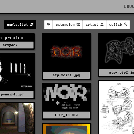
BRO
memberlist
extension
artist
collab
o preview
artpack
atp-noir2.j
atp-noir1.jpg
tp-noir4.jpg
FILE_ID.DIZ