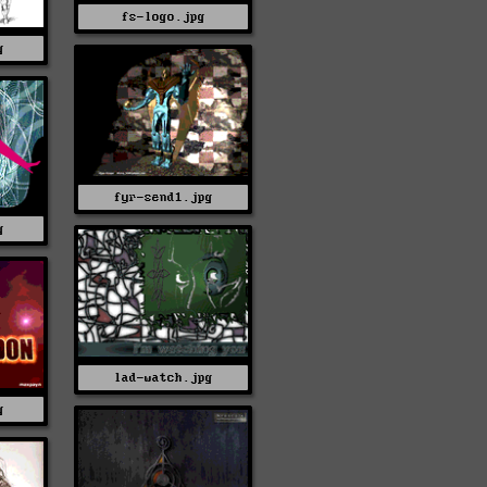
fs-logo.jpg
g
fyr-send1.jpg
g
lad-watch.jpg
g