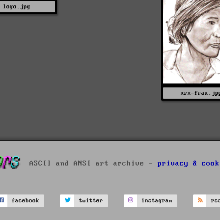
logo.jpg
xrx-frau.jp
ASCII and ANSI art archive -
privacy & cook
facebook
twitter
instagram
rs