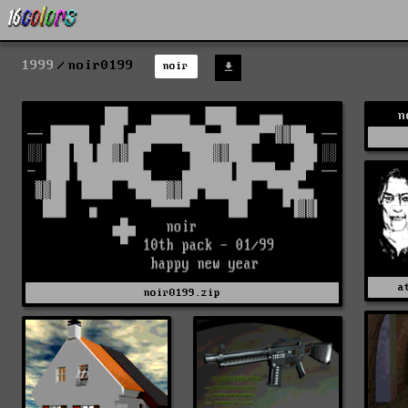
1999
noir0199
noir
n
a
noir0199.zip